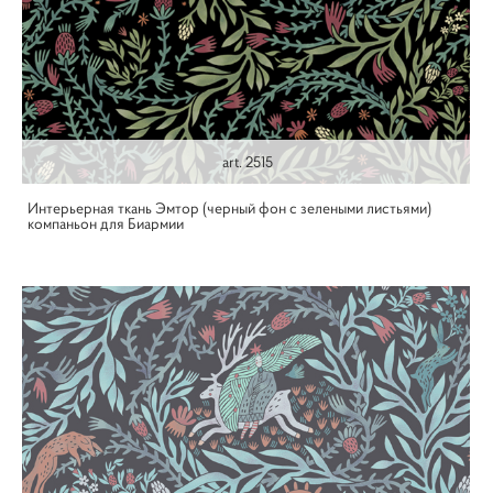
art. 2515
Интерьерная ткань Эмтор (черный фон с зелеными листьями)
компаньон для Биармии