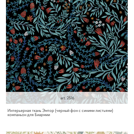
art. 2516
Интерьерная ткань Эмтор (черный фон с синими листьями)
компаньон для Биармии