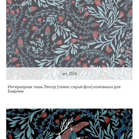
art. 2514
Интерьерная ткань Эмтор (темно-серый фон) компаньон для
Биармии