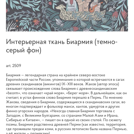
Интерьерная ткань Биармия (темно-
серый фон)
art. 2509
Биармия — легендарная страна на крайнем северо-востоке
Европейской части России, упоминания о которой встречаются в сагах
древних скандинавов (викингов) IX–XIII веков. Жаков (автор эпоса)
связывает происхождение слова Биармия с древнескандинавским
«beorm», что означает «край моря», «берег моря». В дальнейшем, как он
считает, в устах финнов слово Биармия перешло в Пермь. По мнению
Жакова, сведения о Биармии, содержащиеся в скандинавских сагах, во
многом подтверждает и фольклор манси, хантов, удмуртов и других
финно-угорских народов. «Некогда славная Биармия торговала с
Западом, с Великими Булгарами, со странами Малой Азии и Ирана,
Сибирью и Китаем», — пишет он в одной из своих статей. По сюжету
поэмы, Биармия родственна древней Перми (как известно, территория,
где проживали предки коми, в русских летописях была названа Пермью,
а её жители — пермяками).