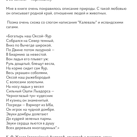
Мне в книге очень понравилось описание природы. С такой любовью
он описывает родной край, отношение людей и животных.
Поэма очень схожа со слогом написания "Калевалы" и исландскими
сагами.
«Богатырь наш Оксой–Яур
Собрался на Север темный,
Вниз по Вычегде широкой,
По Двине потом лазурной —
В Биармию за невестой.
Вон ладья его плывет уж:
Руль дощатый, блещут весла,
На корме сидит сам Яур,
Весь украшен соболями,
Оксой наш рыжебородый
С волосами золотыми.
На носу ладьи у весел
Сильный Ошпи Лыадорса —
Черноглазый тун–кудесник
И кузнец он знаменитый.
Посреди — Вэрморт из Ыба,
Он игрок на чудной домбре.
Эвуки домбры долетают
До кудрей зеленых пармы.
Звуки сердца льются в душу
Всех деревьев многодумных".»
К. Ф. Жаков (российский философ, этнограф и писатель коми-