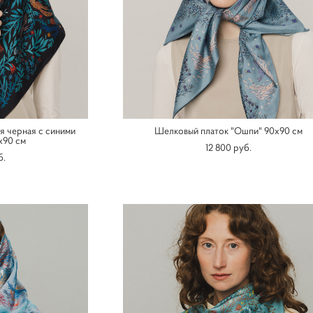
я черная с синими
Шелковый платок "Ошпи" 90х90 см
х90 см
12 800 pуб.
б.