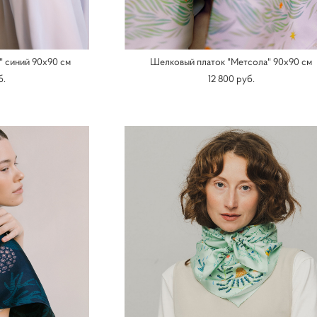
" синий 90х90 см
Шелковый платок "Метсола" 90х90 см
б.
12 800 pуб.