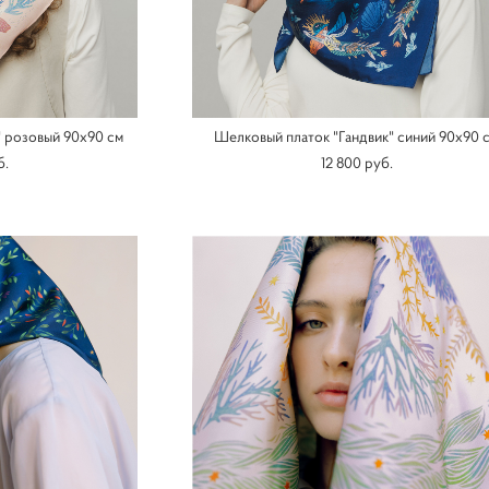
" розовый 90х90 см
Шелковый платок "Гандвик" синий 90х90 
б.
12 800 pуб.