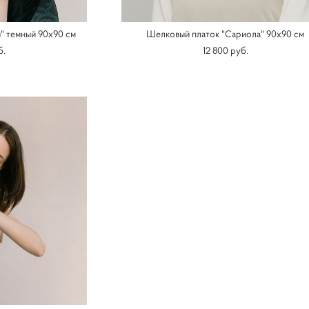
" темный 90х90 см
Шелковый платок "Сариола" 90х90 см
б.
12 800 pуб.