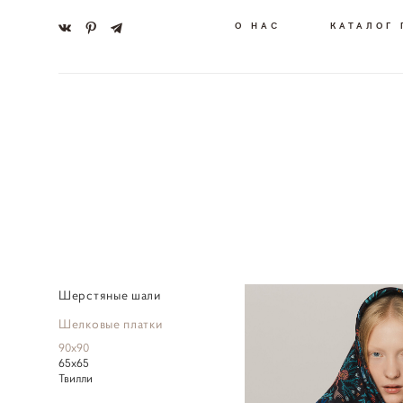
О НАС
КАТАЛОГ
Шерстяные шали
Шелковые платки
90х90
65х65
Твилли