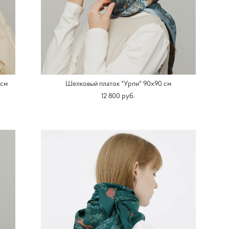
 см
Шелковый платок "Урпи" 90х90 см
12 800 pуб.