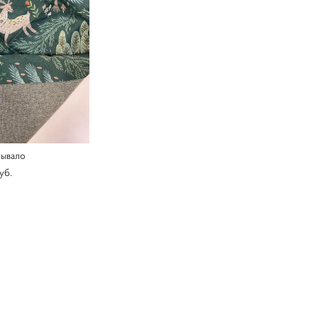
рывало
уб.