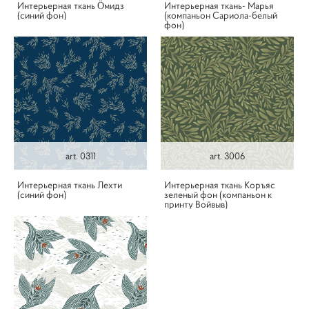
Интерьерная ткань Ӧмидз
Интерьерная ткань- Марья
(синий фон)
(компаньон Сариола-белый
фон)
art. 0311
art. 3006
Интерьерная ткань Лехти
Интерьерная ткань Коръяс
(синий фон)
зеленый фон (компаньон к
принту Войвыв)