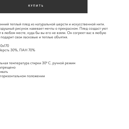
КУПИТЬ
нний теплый плед из натуральной шерсти и искусственной нити.
здушный рисунок навевает мечты о прекрасном. Плед создаст уют
 в любом месте, куда бы вы его не взяли. Он согреет вас в любую
 подарит свои ласковые и теплые объятия.
30х170
Шерсть 30%, ПАН 70%
ьная температура стирки 30º C, ручной режим
запрещено
ивать
 горизонтальном положении