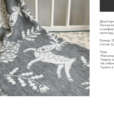
Двухсторо
Легкий во
и комфорт
непогоду,
Размер: 1
Состав: 
Уход:
Максимал
Гладить 
Не отбел
Сушить в