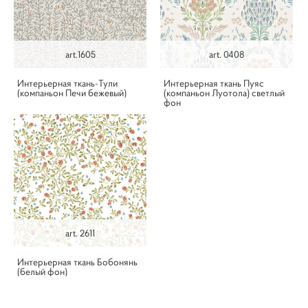
art.1605
art. 0408
Интерьерная ткань-Тули
Интерьерная ткань Пуяс
(компаньон Печи бежевый)
(компаньон Луотола) светлый
фон
art. 2611
Интерьерная ткань Бобонянь
(белый фон)