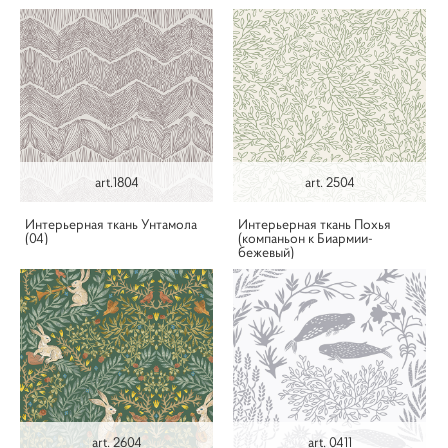
art.1804
art. 2504
Интерьерная ткань Унтамола
Интерьерная ткань Похья
(04)
(компаньон к Биармии-
бежевый)
art. 2604
art. 0411