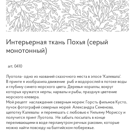
Интерьерная ткань Похья (серый
монотонный)
art. 0410
Луотола- одно из названий сказочного места в эпосе 'Калевала'.
В принте я изобразила движение рыб и водорослей в потоке воды
и глубину синего морского цвета. Деревья-кораллы, вокруг
которых кружатся нерпы, нарвалы и рыбы, празднуя цветение
морского клевера.
Мой рецепт наслаждения северным морем: Горсть фильмов Кусто,
пучок фотографий северных морей Александра Семенова,
щепотку Калевалы и перемешать с любовью к Уильяму Мориссу и
получится принт Луотола. Не забыть посыпать в конце
переливающими в воде перламутром речных раковин, которые
можно найти повсюду на балтийском побережье.