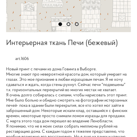
Интерьерная ткань Печи (бежевый)
art.1606
Новый принт с печами из дома Говинга в Выборге.
Многие знают про невероятной красоты дом, который умирает на
глазах. Это мое признание в любви изразцовым печам. Я не хочу
сдаваться и ждать, когда стены рухнут. Сейчас печи "подвешены"
т.к. горизонтальных перекрытий во многих местах не хватает.
Я очень долго собиралась с силами, чтобы нарисовать этот принт.
Мне было больно и обидно смотреть на фотографии истерзанных
печей- пока в здании были перекрытия, все кто хотел мог зайти в
заброшенный дом. Некоторые искали клад, оставшийся с финских
времен, некоторые просто снимали ломом изразцы для продажи.
С марта этого года дом перешел во владение Ленобласти.
Я понимаю, что не в моих силах собрать миллионы рублей на
реставрацию дома. С каждым годом я тяжелее представляю, что
вообще возможно его восстановить. Но я дую на ранки и утешаю.