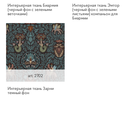
Интерьерная ткань Биармия
Интерьерная ткань Эмтор
(черный фон с зелеными
(черный фон с зелеными
веточками)
листьями) компаньон для
Биармии
art. 2702
Интерьерная ткань Зарни
темный фон