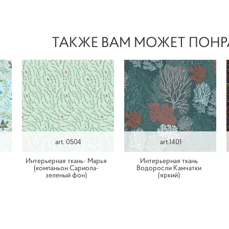
ТАКЖЕ ВАМ МОЖЕТ ПОНР
art. 0504
art.1401
Интерьерная ткань- Марья
Интерьерная ткань
(компаньон Сариола-
Водоросли Камчатки
зеленый фон)
(яркий)