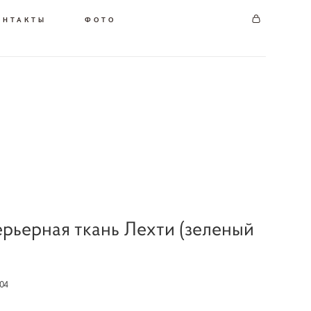
ОНТАКТЫ
ФОТО
рьерная ткань Лехти (зеленый
)
04