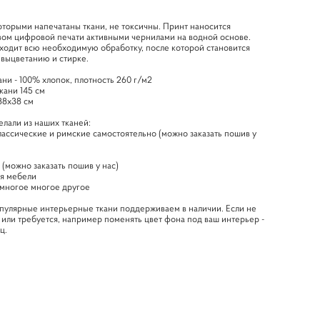
оторыми напечатаны ткани, не токсичны. Принт наносится
вом цифровой печати активными чернилами на водной основе.
ходит всю необходимую обработку, после которой становится
 выцветанию и стирке.
ани - 100% хлопок, плотность 260 г/м2
кани 145 см
38х38 см
елали из наших тканей:
лассические и римские самостоятельно (можно заказать пошив у
и
 (можно заказать пошив у нас)
ля мебели
 многое многое другое
пулярные интерьерные ткани поддерживаем в наличии. Если не
 или требуется, например поменять цвет фона под ваш интерьер -
яц.