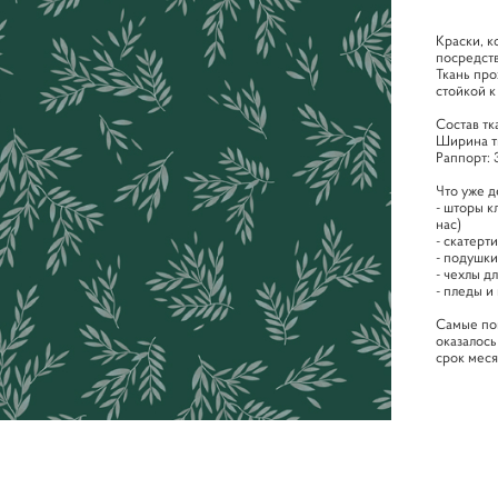
Краски, к
посредст
Ткань про
стойкой к
Cостав тк
Ширина т
Раппорт: 
Что уже д
- шторы к
нас)
- скатерт
- подушки
- чехлы д
- пледы и
Самые по
оказалось
срок мес