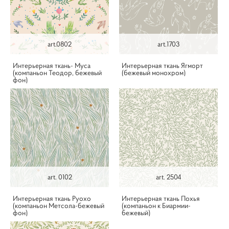
art.0802
art.1703
Интерьерная ткань- Муса
Интерьерная ткань Ягморт
(компаньон Теодор, бежевый
(бежевый монохром)
фон)
art. 0102
art. 2504
Интерьерная ткань Руохо
Интерьерная ткань Похья
(компаньон Метсола-бежевый
(компаньон к Биармии-
фон)
бежевый)