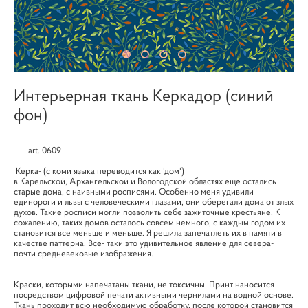
Интерьерная ткань Керкадор (синий
фон)
art. 0609
Керка- (с коми языка переводится как 'дом')
в Карельской, Архангельской и Вологодской областях еще остались
старые дома, с наивными росписями. Особенно меня удивили
единороги и львы с человеческими глазами, они оберегали дома от злых
духов. Такие росписи могли позволить себе зажиточные крестьяне. К
сожалению, таких домов осталось совсем немного, с каждым годом их
становится все меньше и меньше. Я решила запечатлеть их в памяти в
качестве паттерна. Все- таки это удивительное явление для севера-
почти средневековые изображения.
Краски, которыми напечатаны ткани, не токсичны. Принт наносится
посредством цифровой печати активными чернилами на водной основе.
Ткань проходит всю необходимую обработку, после которой становится