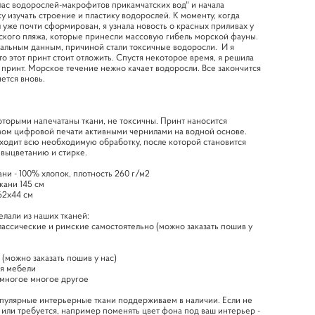
лас водорослей-макрофитов прикамчатских вод" и начала
у изучать строение и пластику водорослей. К моменту, когда
 уже почти сформирован, я узнала новость о красных приливах у
ского пляжа, которые принесли массовую гибель морской фауны.
альным данным, причиной стали токсичные водоросли. И я
то этот принт стоит отложить. Спустя некоторое время, я решила
 принт. Морское течение нежно качает водоросли. Все закончится
нется вновь.
оторыми напечатаны ткани, не токсичны. Принт наносится
вом цифровой печати активными чернилами на водной основе.
ходит всю необходимую обработку, после которой становится
 выцветанию и стирке.
ани - 100% хлопок, плотность 260 г/м2
кани 145 см
62х44 см
елали из наших тканей:
лассические и римские самостоятельно (можно заказать пошив у
и
 (можно заказать пошив у нас)
ля мебели
 многое многое другое
пулярные интерьерные ткани поддерживаем в наличии. Если не
 или требуется, например поменять цвет фона под ваш интерьер -