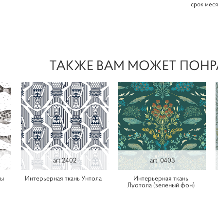
срок мес
ТАКЖЕ ВАМ МОЖЕТ ПОНР
art.2402
art. 0403
пы
Интерьерная ткань Унтола
Интерьерная ткань
Луотола (зеленый фон)