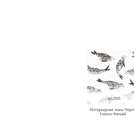
art.2101
Интерьерная ткань Нер
(черно-белый)