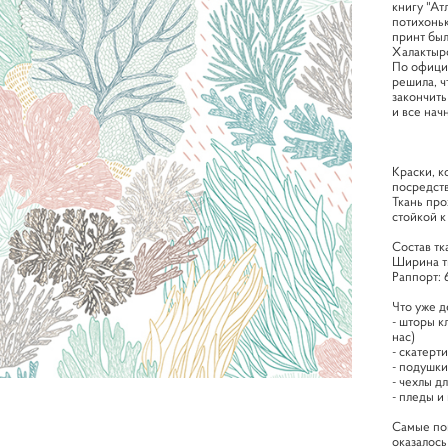
книгу "Ат
потихоньк
принт был
Халактыр
По офици
решила, ч
закончить
и все нач
Краски, к
посредст
Ткань про
стойкой к
Cостав тк
Ширина т
Раппорт: 
Что уже д
- шторы к
нас)
- скатерт
- подушки
- чехлы д
- пледы и
Самые по
оказалось