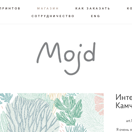
 ПРИНТОВ
МАГАЗИН
КАК ЗАКАЗАТЬ
К
СОТРУДНИЧЕСТВО
ENG
Инте
Камч
art.1
Я очень л