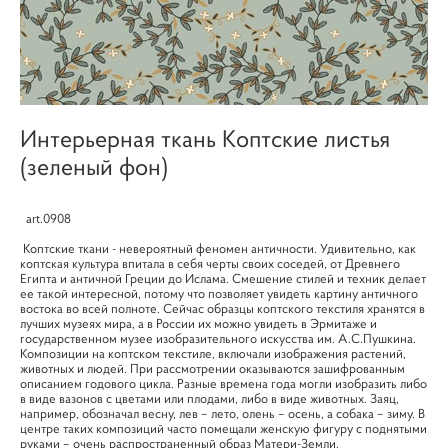
Интерьерная ткань Коптские листья
(зеленый фон)
art.0908
Коптские ткани - невероятный феномен античности. Удивительно, как
коптская культура впитала в себя черты своих соседей, от Древнего
Египта и античной Греции до Ислама. Смешение стилей и техник делает
ее такой интересной, потому что позволяет увидеть картину античного
востока во всей полноте. Сейчас образцы коптского текстиля хранятся в
лучших музеях мира, а в России их можно увидеть в Эрмитаже и
государственном музее изобразительного искусства им. А.С.Пушкина.
Композиции на коптском текстиле, включали изображения растений,
животных и людей. При рассмотрении оказываются зашифрованным
описанием годового цикла. Разные времена года могли изобразить либо
в виде вазонов с цветами или плодами, либо в виде животных. Заяц,
например, обозначал весну, лев – лето, олень – осень, а собака – зиму. В
центре таких композиций часто помещали женскую фигуру с поднятыми
руками – очень распространенный образ Матери-Земли.