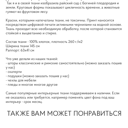
Так я и в своей ткани изобразила райский сад с богиней плодородия и
земли. Круговые формы показывают цикличность времени, а животные
гуляют во фруктовом лесу.
Краски, которыми напечатаны ткани, не токсичны. Принт наносится
посредством цифровой печати активными чернилами на водной основе.
Ткань проходит всю необходимую обработку, после которой становится
стойкой к выцветанию и стирке.
Cостав ткани - 100% хлопок, плотность 260 г/м2
Ширина ткани 145 см
Раппорт: 63х41 см
Что уже делали из наших тканей:
- шторы классические и римские самостоятельно (можно заказать пошив
у нас)
- скатерти
- подушки (можно заказать пошив у нас)
- чехлы для мебели
- пледы и многое многое другое
Самые популярные интерьерные ткани поддерживаем в наличии. Если
не оказалось или требуется, например поменять цвет фона под ваш
интерьер - срок месяц.
ТАКЖЕ ВАМ МОЖЕТ ПОНРАВИТЬСЯ