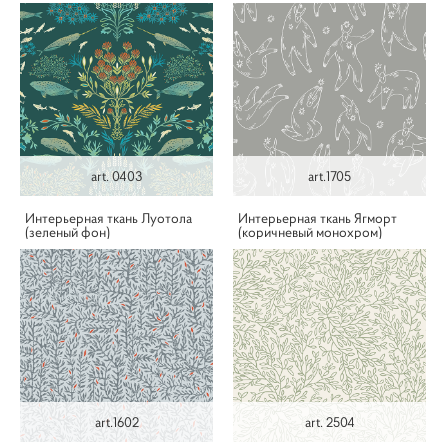
art. 0403
art.1705
Интерьерная ткань Луотола
Интерьерная ткань Ягморт
(зеленый фон)
(коричневый монохром)
art.1602
art. 2504